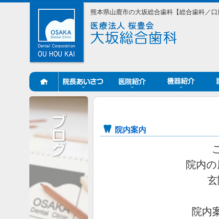
熊本県山鹿市の大坂総合歯科【総合歯科／口
院内案内
院内の
玄
院内