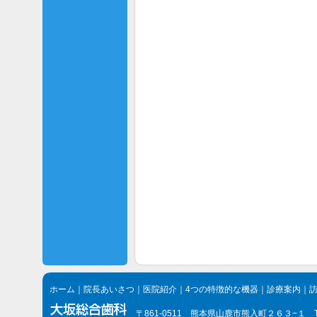
ホーム
｜
院長あいさつ
｜
医院紹介
｜
4つの特徴的な機器
｜
診療案内
｜
〒861-0511 熊本県山鹿市熊入町２６３−１ TEL.096