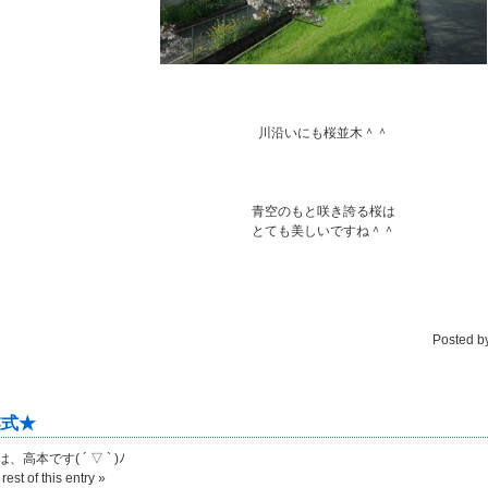
川沿いにも桜並木＾＾
青空のもと咲き誇る桜は
とても美しいですね＾＾
Posted b
業式★
高本です( ´ ▽ ` )ﾉ
rest of this entry »