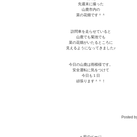
先週末に撮った
山鹿市内の
菜の花畑です＾＾
訪問車を走らせていると
山鹿でも菊池でも
菜の花畑がいたるところに
見えるようになってきました♪
今日の山鹿は雨模様です。
安全運転に気をつけて
今日も１日
頑張ります＾＾！
Posted b
« 前のページ