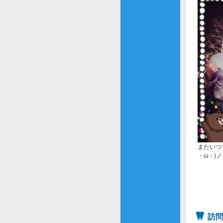
またいつ
・ω・)ノ
訪