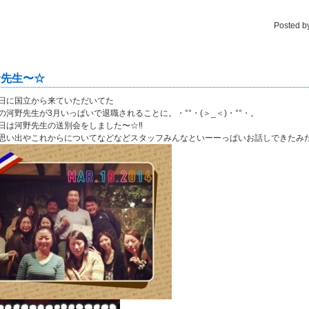
Posted b
野先生〜☆
日に国立から来ていただいてた
の河野先生が3月いっぱいで退職されることに。・°°・(＞_＜)・°°・。
日は河野先生の送別会をしました〜☆‼︎
思い出やこれからについてなどなどスタッフみんなといーーっぱいお話しできたみたいです