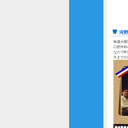
河
毎週火曜
口腔外科
なので昨
今までの