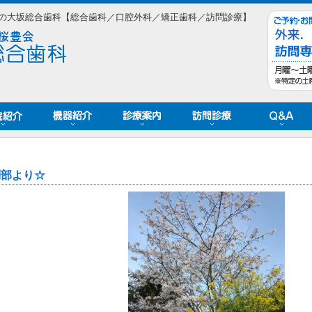
の大坂総合歯科【総合歯科／口腔外科／矯正歯科／訪問診療】
問部より☆