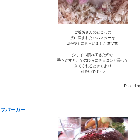
ご近所さんのところに
沢山産まれたハムスターを
1匹養子にもらいました(#^.^#)
少しずつ慣れてきたのか
手をだすと、てのひらにチョコンと乗って
きてくれるときもあり
可愛いです～♪
Posted b
ーフバーガー