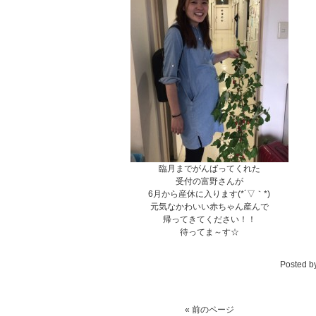
臨月までがんばってくれた
受付の富野さんが
6月から産休に入ります(*´▽｀*)
元気なかわいい赤ちゃん産んで
帰ってきてください！！
待ってま～す☆
Posted b
« 前のページ