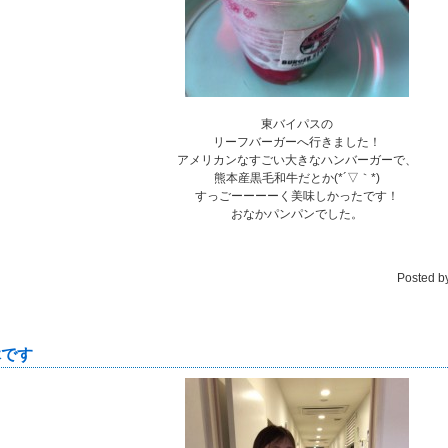
東バイパスの
リーフバーガーへ行きました！
アメリカンなすごい大きなハンバーガーで、
熊本産黒毛和牛だとか(*´▽｀*)
すっごーーーーく美味しかったです！
おなかパンパンでした。
Posted b
休です