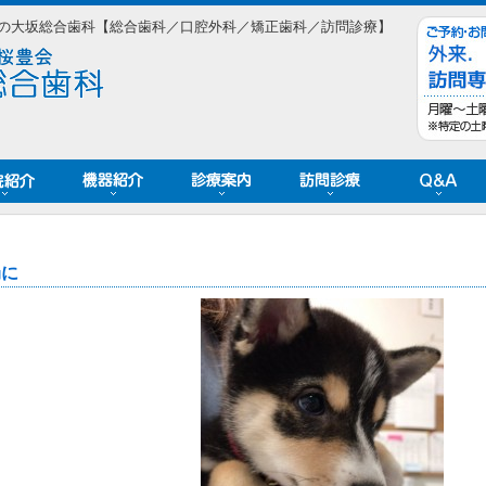
の大坂総合歯科【総合歯科／口腔外科／矯正歯科／訪問診療】
局に