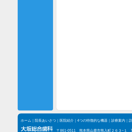
ホーム
｜
院長あいさつ
｜
医院紹介
｜
4つの特徴的な機器
｜
診療案内
｜
〒861-0511 熊本県山鹿市熊入町２６３−１ TEL.096