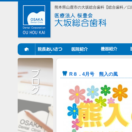
熊本県山鹿市の大坂総合歯科【総合歯科／口
R８．4月号 熊入の風