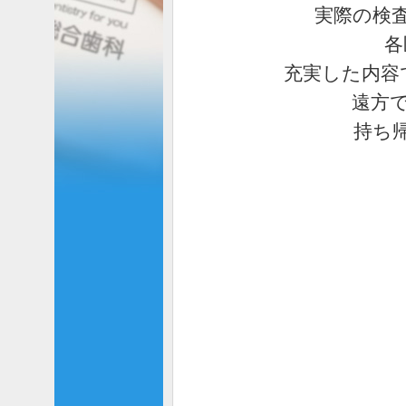
実際の検
各
充実した内容
遠方
持ち