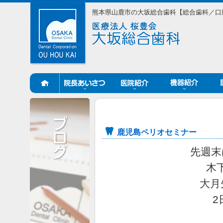
熊本県山鹿市の大坂総合歯科【総合歯科／口
鹿児島ペリオセミナー
先週末
木
大月
2