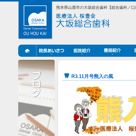
熊本県山鹿市の大坂総合歯科【総合歯科／口
R3.11月号熊入の風