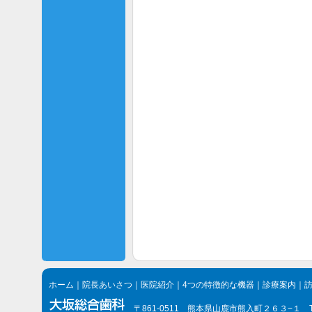
ホーム
｜
院長あいさつ
｜
医院紹介
｜
4つの特徴的な機器
｜
診療案内
｜
〒861-0511 熊本県山鹿市熊入町２６３−１ TEL.096